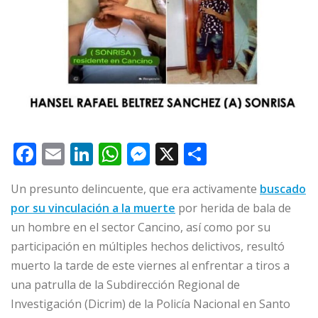
F
E
Li
W
M
X
C
a
m
n
h
e
o
Un presunto delincuente, que era activamente
buscado
c
ai
k
at
ss
m
por su vinculación a la muerte
por herida de bala de
e
l
e
s
e
p
un hombre en el sector Cancino, así como por su
b
dI
A
n
ar
participación en múltiples hechos delictivos, resultó
o
n
p
g
ti
muerto la tarde de este viernes al enfrentar a tiros a
o
p
e
r
una patrulla de la Subdirección Regional de
Investigación (Dicrim) de la Policía Nacional en Santo
k
r