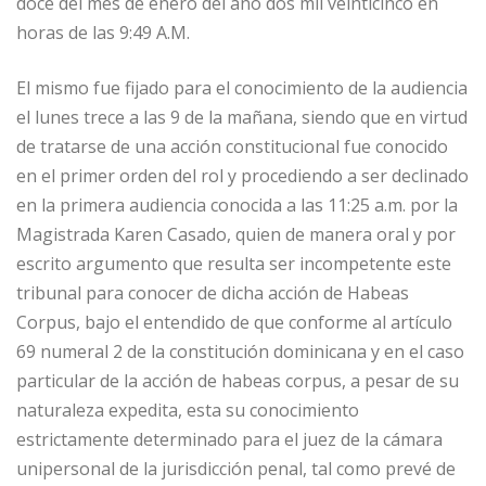
o
n
p
g
ti
doce del mes de enero del año dos mil veinticinco en
o
p
e
r
horas de las 9:49 A.M.
k
r
El mismo fue fijado para el conocimiento de la audiencia
el lunes trece a las 9 de la mañana, siendo que en virtud
de tratarse de una acción constitucional fue conocido
en el primer orden del rol y procediendo a ser declinado
en la primera audiencia conocida a las 11:25 a.m. por la
Magistrada Karen Casado, quien de manera oral y por
escrito argumento que resulta ser incompetente este
tribunal para conocer de dicha acción de Habeas
Corpus, bajo el entendido de que conforme al artículo
69 numeral 2 de la constitución dominicana y en el caso
particular de la acción de habeas corpus, a pesar de su
naturaleza expedita, esta su conocimiento
estrictamente determinado para el juez de la cámara
unipersonal de la jurisdicción penal, tal como prevé de