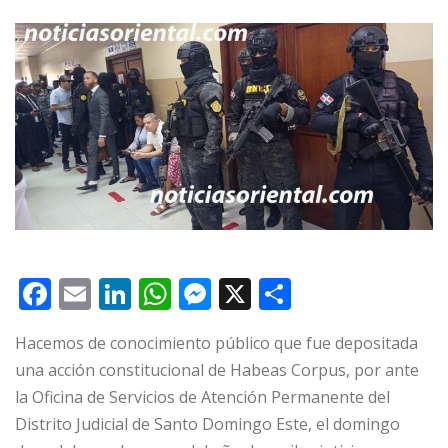
F
E
Li
W
M
X
C
a
m
n
h
e
o
Hacemos de conocimiento público que fue depositada
c
ai
k
at
ss
m
una acción constitucional de Habeas Corpus, por ante
e
l
e
s
e
p
la Oficina de Servicios de Atención Permanente del
b
dI
A
n
ar
Distrito Judicial de Santo Domingo Este, el domingo