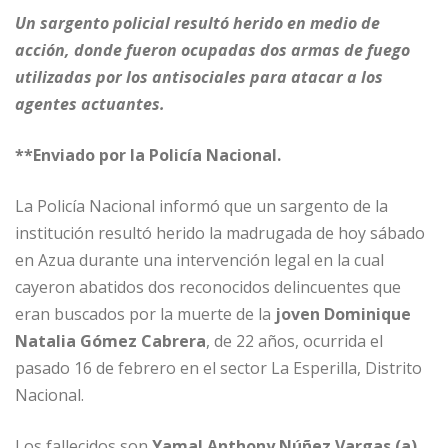
a
m
n
h
e
o
Un sargento policial resultó herido en medio de
c
ai
k
at
ss
m
acción, donde fueron ocupadas dos armas de fuego
e
l
e
s
e
p
utilizadas por los antisociales para atacar a los
b
dI
A
n
ar
agentes actuantes.
o
n
p
g
ti
**Enviado por la Policía Nacional.
o
p
e
r
k
r
La Policía Nacional informó que un sargento de la
institución resultó herido la madrugada de hoy sábado
en Azua durante una intervención legal en la cual
cayeron abatidos dos reconocidos delincuentes que
eran buscados por la muerte de la
joven Dominique
Natalia Gómez Cabrera
, de 22 años, ocurrida el
pasado 16 de febrero en el sector La Esperilla, Distrito
Nacional.
Los fallecidos son
Yamal Anthony Núñez Vargas (a)