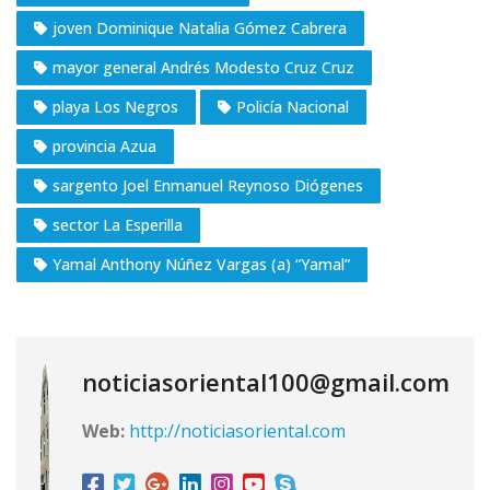
joven Dominique Natalia Gómez Cabrera
mayor general Andrés Modesto Cruz Cruz
playa Los Negros
Policía Nacional
provincia Azua
sargento Joel Enmanuel Reynoso Diógenes
sector La Esperilla
Yamal Anthony Núñez Vargas (a) “Yamal”
noticiasoriental100@gmail.com
Web:
http://noticiasoriental.com