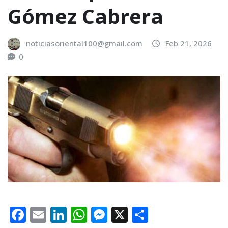
Gómez Cabrera
noticiasoriental100@gmail.com
Feb 21, 2026
0
F
E
Li
W
M
X
C