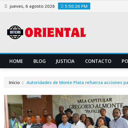
Saltar
jueves, 6 agosto 2026
5:50:27 PM
al
contenido
HOME
BLOG
JUSTICIA
CONTACTO
P
Inicio
Autoridades de Monte Plata refuerza acciones pa