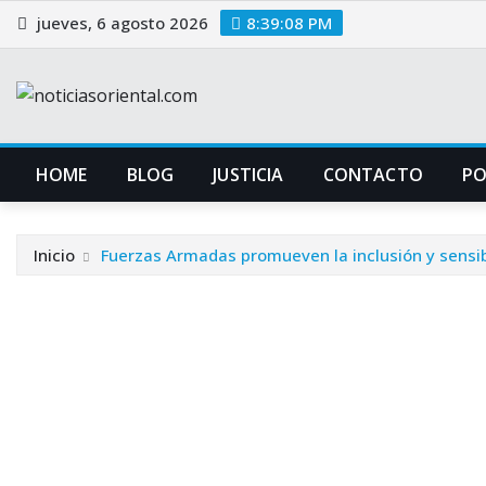
Saltar
jueves, 6 agosto 2026
8:39:08 PM
al
contenido
HOME
BLOG
JUSTICIA
CONTACTO
P
Inicio
Fuerzas Armadas promueven la inclusión y sensib