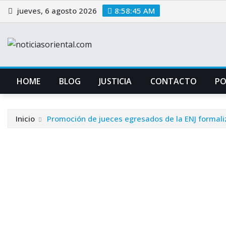
Saltar
jueves, 6 agosto 2026
8:58:45 AM
al
contenido
HOME
BLOG
JUSTICIA
CONTACTO
P
Inicio
Promoción de jueces egresados de la ENJ formaliza