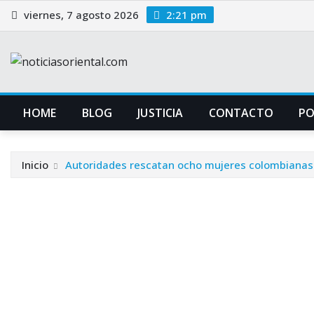
Saltar
viernes, 7 agosto 2026
2:21 pm
al
contenido
HOME
BLOG
JUSTICIA
CONTACTO
P
Inicio
Autoridades rescatan ocho mujeres colombianas