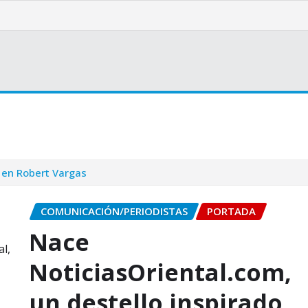
Bienestar
Opinión
Cultura
Internacionales
 en Robert Vargas
COMUNICACIÓN/PERIODISTAS
PORTADA
Nace
NoticiasOriental.com,
un destello inspirado