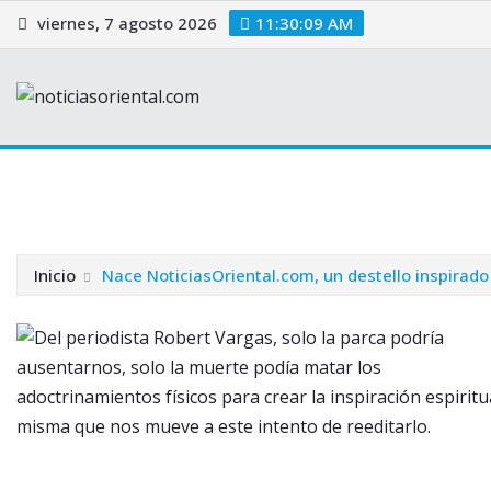
Saltar
viernes, 7 agosto 2026
11:30:10 AM
al
contenido
Home
Blog
Justicia
Contacto
Portada
Politica
Inicio
Nace NoticiasOriental.com, un destello inspirado