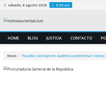
Saltar
sábado, 8 agosto 2026
8:58 am
al
contenido
HOME
BLOG
JUSTICIA
CONTACTO
P
Inicio
Fiscalía concluye en audiencia preliminar contra