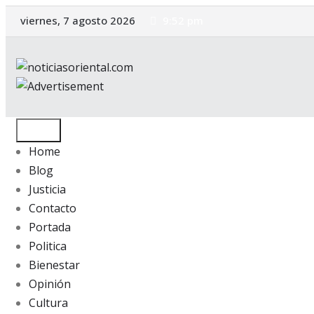
Saltar
viernes, 7 agosto 2026
9:52 pm
al
contenido
Home
Blog
Justicia
Contacto
Portada
Politica
Bienestar
Opinión
Cultura