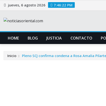
Saltar
jueves, 6 agosto 2026
7:46:23 PM
al
contenido
HOME
BLOG
JUSTICIA
CONTACTO
P
Inicio
Pleno SCJ confirma condena a Rosa Amalia Pilart