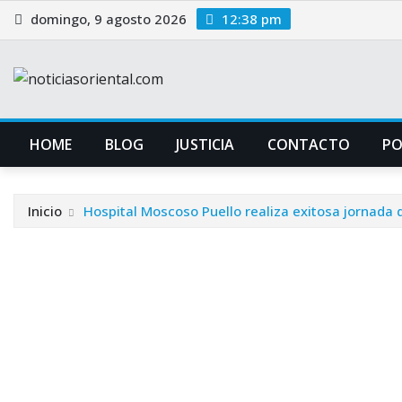
Saltar
domingo, 9 agosto 2026
12:38 pm
al
contenido
HOME
BLOG
JUSTICIA
CONTACTO
P
Inicio
Hospital Moscoso Puello realiza exitosa jornada 