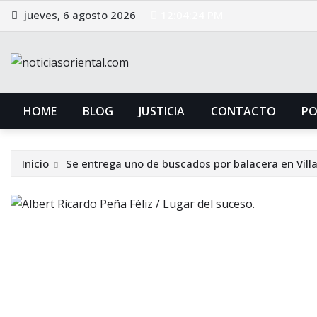
Saltar
jueves, 6 agosto 2026
12:04:25 PM
al
contenido
HOME
BLOG
JUSTICIA
CONTACTO
P
Inicio
Se entrega uno de buscados por balacera en Vill