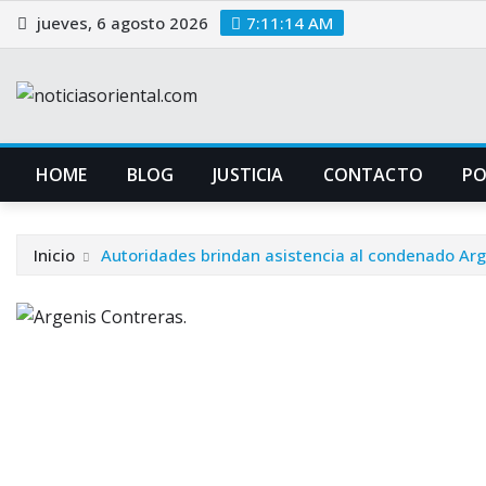
Saltar
jueves, 6 agosto 2026
7:11:14 AM
al
contenido
HOME
BLOG
JUSTICIA
CONTACTO
P
Inicio
Autoridades brindan asistencia al condenado Arg