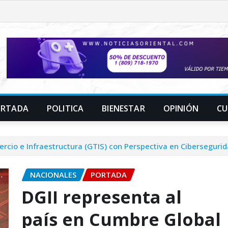
ORTADA
POLITICA
BIENESTAR
OPINIÓN
CU
rcio e Infraestructura (GTIS) con Perspectiva en Ciberseguri
NACIONALES
PORTADA
DGII representa al
país en Cumbre Global