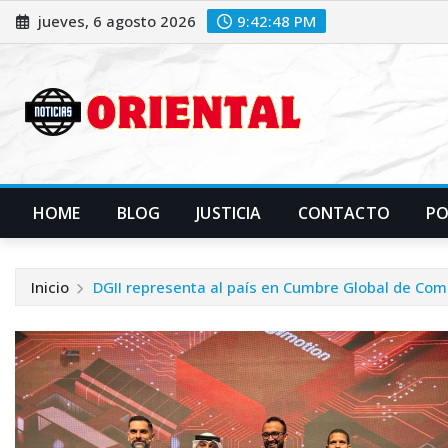
Saltar
jueves, 6 agosto 2026
9:42:49 PM
al
contenido
HOME
BLOG
JUSTICIA
CONTACTO
P
Inicio
DGII representa al país en Cumbre Global de Come