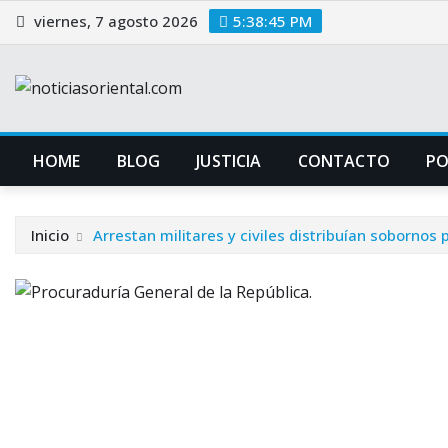
Saltar
viernes, 7 agosto 2026
5:38:46 PM
al
contenido
HOME
BLOG
JUSTICIA
CONTACTO
P
Inicio
Arrestan militares y civiles distribuían sobornos 