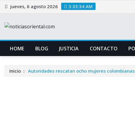
Saltar
jueves, 6 agosto 2026
3:33:35 AM
al
contenido
HOME
BLOG
JUSTICIA
CONTACTO
P
Inicio
Autoridades rescatan ocho mujeres colombianas